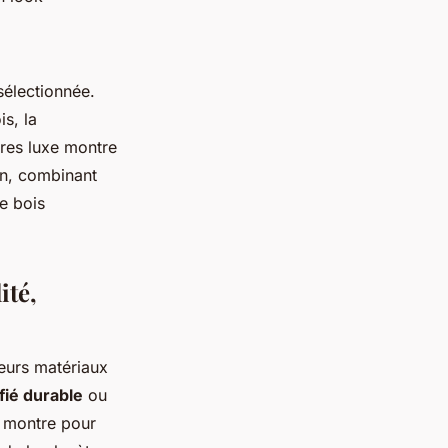
sélectionnée.
s, la
res luxe montre
ain, combinant
re bois
ité,
eurs matériaux
ifié durable
ou
e montre pour