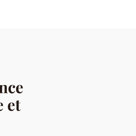
ance
 et