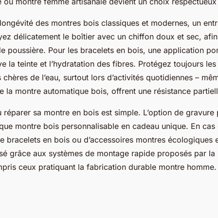
 ou montre femme artisanale devient un choix respectueux 
 longévité des montres bois classiques et modernes, un entre
ez délicatement le boîtier avec un chiffon doux et sec, afin
e poussière. Pour les bracelets en bois, une application pon
ve la teinte et l’hydratation des fibres. Protégez toujours le
chères de l’eau, surtout lors d’activités quotidiennes – mêm
a montre automatique bois, offrent une résistance partielle
u réparer sa montre en bois est simple. L’option de gravure
que montre bois personnalisable en cadeau unique. En cas 
 bracelets en bois ou d’accessoires montres écologiques 
sé grâce aux systèmes de montage rapide proposés par la 
mpris ceux pratiquant la fabrication durable montre homme.