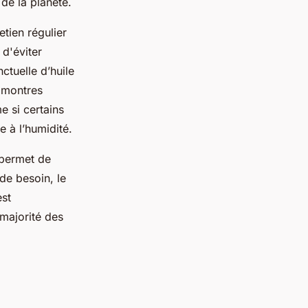
de la planète.
tien régulier
 d'éviter
ctuelle d’huile
s montres
e si certains
 à l’humidité.
 permet de
de besoin, le
est
majorité des