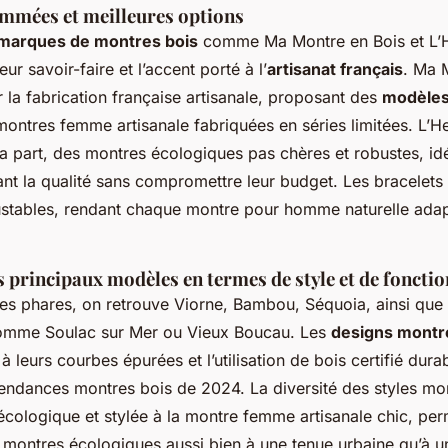
mées et meilleures options
 marques de montres bois
comme Ma Montre en Bois et L’
eur savoir-faire et l’accent porté à l’
artisanat français
. Ma 
 la fabrication française artisanale, proposant des
modèles
ontres femme artisanale fabriquées en séries limitées. L’H
a part, des montres écologiques pas chères et robustes, id
nt la qualité sans compromettre leur budget. Les bracelets e
ustables, rendant chaque montre pour homme naturelle adap
 principaux modèles en termes de style et de fonctio
es phares, on retrouve Viorne, Bambou, Séquoia, ainsi que
omme Soulac sur Mer ou Vieux Boucau. Les
designs montr
à leurs courbes épurées et l’utilisation de bois certifié durab
endances montres bois de 2024. La diversité des styles mon
cologique et stylée à la montre femme artisanale chic, perm
 montres écologiques aussi bien à une tenue urbaine qu’à u