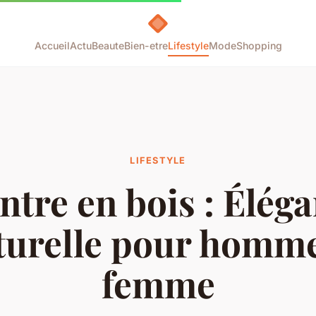
Accueil
Actu
Beaute
Bien-etre
Lifestyle
Mode
Shopping
LIFESTYLE
tre en bois : Élég
turelle pour homme
femme