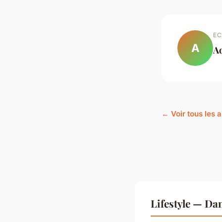
EC
A
A
← Voir tous les a
Lifestyle — Da