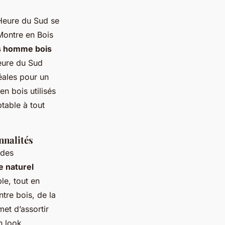
Heure du Sud se
Montre en Bois
 homme bois
eure du Sud
éales pour un
n bois utilisés
table à tout
nnalités
 des
e naturel
le, tout en
tre bois, de la
et d’assortir
n look