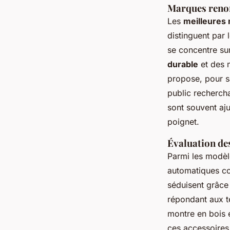
Marques renom
Les
meilleures
distinguent par l
se concentre sur
durable
et des m
propose, pour s
public rechercha
sont souvent aj
poignet.
Évaluation des
Parmi les modèl
automatiques c
séduisent grâce 
répondant aux t
montre en bois é
ces accessoires